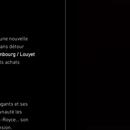
 une nouvelle 
 sans détour 
mbourg / Louyet
ts achats 
gants et ses 
unauté les 
-Royce... son 
nsion.