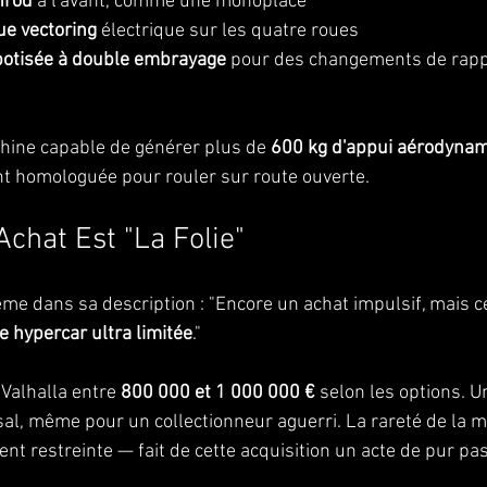
hrod
 à l'avant, comme une monoplace
e vectoring
 électrique sur les quatre roues
botisée à double embrayage
 pour des changements de rapp
hine capable de générer plus de 
600 kg d'appui aérodyna
ant homologuée pour rouler sur route ouverte.
chat Est "La Folie"
me dans sa description : "Encore un achat impulsif, mais cet
ne hypercar ultra limitée
."
 Valhalla entre 
800 000 et 1 000 000 €
 selon les options. U
al, même pour un collectionneur aguerri. La rareté de la 
t restreinte — fait de cette acquisition un acte de pur pa