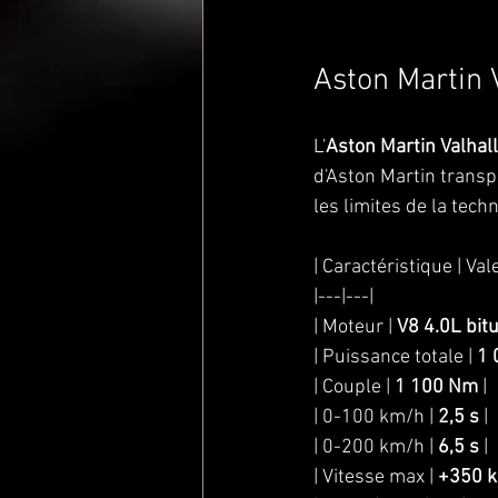
Aston Martin 
L'
Aston Martin Valhal
d'Aston Martin transp
les limites de la tech
| Caractéristique | Val
|---|---|
| Moteur | 
V8 4.0L bit
| Puissance totale | 
1 
| Couple | 
1 100 Nm
 |
| 0-100 km/h | 
2,5 s
 |
| 0-200 km/h | 
6,5 s
 |
| Vitesse max | 
+350 