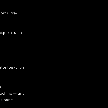
ort ultra-
mique
 à haute 
te fois-ci on 
n 
machine — une 
ssionné.