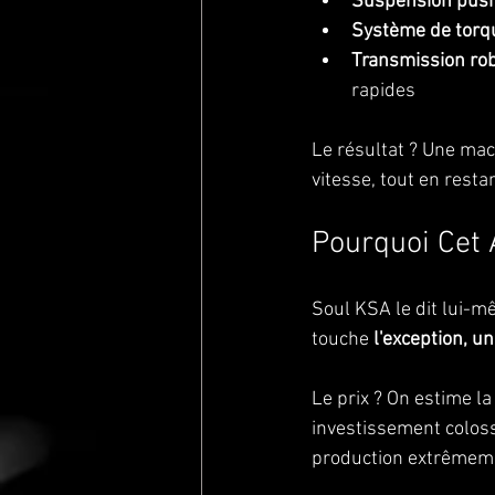
Suspension pus
Système de torqu
Transmission ro
rapides
Le résultat ? Une mac
vitesse, tout en rest
Pourquoi Cet A
Soul KSA le dit lui-mê
touche 
l'exception, u
Le prix ? On estime la
investissement coloss
production extrêmemen