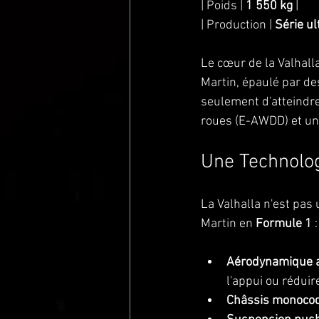
| Poids | 
1 550 kg
 |
| Production | 
Série ul
Le cœur de la Valhalla
Martin, épaulé par de
seulement d'atteindre
roues (E-AWDD) et une
Une Technolog
La Valhalla n'est pas
Martin en 
Formule 1
 :
Aérodynamique a
l'appui ou réduir
Châssis monocoq