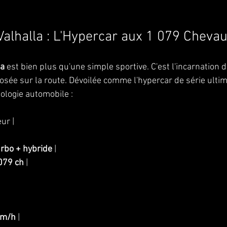
Valhalla : L'Hypercar aux 1 079 Cheva
la
 est bien plus qu'une simple sportive. C'est l'incarnation d
osée sur la route. Dévoilée comme l'hypercar de série ultim
nologie automobile :
eur |
urbo + hybride
 |
079 ch
 |
km/h
 |