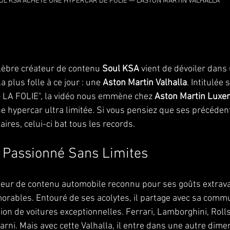
UL KSA ACHETE UNE HYPERCAR DE FOLIE — L'ASTON MARTIN VALHALLA
célèbre créateur de contenu 
Soul KSA
 vient de dévoiler dans
a plus folle à ce jour : une 
Aston Martin Valhalla
. Intitulée
LA FOLIE", la vidéo nous emmène chez 
Aston Martin Luxe
ne hypercar ultra limitée. Si vous pensiez que ses précéden
aires, celui-ci bat tous les records.
 Passionné Sans Limites
teur de contenu automobile reconnu pour ses goûts extrava
rables. Entouré de ses acolytes, il partage avec sa comm
tion de voitures exceptionnelles. Ferrari, Lamborghini, Rolls
arni. Mais avec cette Valhalla, il entre dans une autre dime