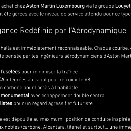
n achat chez 
Aston Martin Luxembourg
 via le groupe 
Louyet
t été gérées avec le niveau de service attendu pour ce type 
égance Redéfinie par l'Aérodynamique
alhalla est immédiatement reconnaissable. Chaque courbe,
 été pensée par les ingénieurs aérodynamiciens d'Aston Mart
 fuselées
 pour minimiser la traînée
CA
 intégrées au capot pour refroidir le V8
en carbone pour l'accès à l'habitacle
re monumental
 avec échappement double central
listes
 pour un regard agressif et futuriste
acle est dépouillé au maximum : position de conduite inspirée
 nobles (carbone, Alcantara, titane) et surtout... une imme