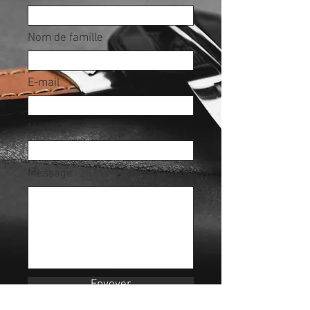
Nom de famille
E-mail
Message
Message
Envoyer