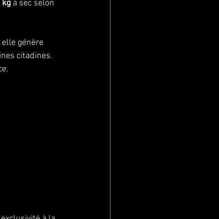
 kg
 à sec selon 
 elle génère 
ines citadines. 
ce.
xclusivité à la 