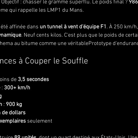
. Objectif : chasser le gramme superflu. Le poids final ? 
986
rême qui rappelle les LMP1 du Mans.
 été affinée dans 
un tunnel à vent d'équipe F1
. À 250 km/h,
dynamique
. Neuf cents kilos. C'est plus que le poids de certa
 Bohema au bitume comme une véritablePrototype d'enduran
ces à Couper le Souffle
moins de 
3,5 secondes
e
 : 
300+ km/h
g
h
 : 
900 kg
n de dollars
xemplaires
 seulement
truire 
89 unités
, dont un quart destiné aux États-Unis. Une e