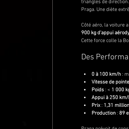
triangles de direction
Praga. Une diète ext
Côté aéro, la voiture a
900 kg d'appui aéro
Cette force colle la
Des Performan
0 à 100 km/h
 : 
Vitesse de point
Poids
 : < 
1 000 k
Appui à 250 km/
Prix
 : 
1,31 millio
Production
 : 
89 e
Praga prévoit de cons