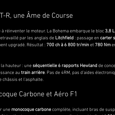
T-R, une Âme de Course
 à réinventer le moteur. La Bohema embarque le bloc 
3,8 L
retravaillé par les anglais de 
Litchfield
 : passage en 
carter 
nt upgradé. Résultat : 
700 ch à 6 800 tr/min
 et 
780 Nm
 e
la hauteur : une 
séquentielle 6 rapports Hewland
 de conce
issance au 
train arrière
. Pas de 4RM, pas d'aides électroniq
e châssis et l'asphalte.
coque Carbone et Aéro F1
r une 
monocoque carbone
 complète, incluant bras de susp