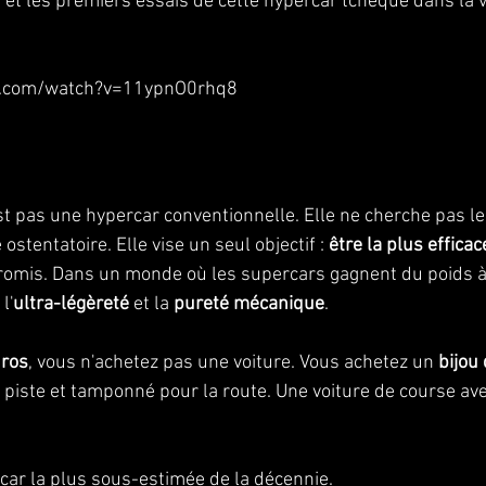
e et les premiers essais de cette hypercar tchèque dans la 
e.com/watch?v=11ypnO0rhq8
st pas une hypercar conventionnelle. Elle ne cherche pas le 
 ostentatoire. Elle vise un seul objectif : 
être la plus efficac
romis. Dans un monde où les supercars gagnent du poids 
l'
ultra-légèreté
 et la 
pureté mécanique
.
uros
, vous n'achetez pas une voiture. Vous achetez un 
bijou 
 la piste et tamponné pour la route. Une voiture de course a
rcar la plus sous-estimée de la décennie.