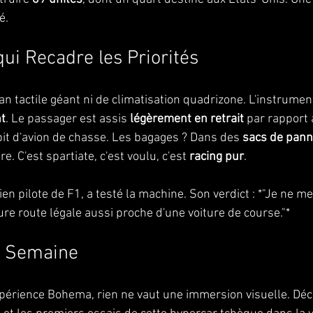
é.
ui Recadre les Priorités
cran tactile géant ni de climatisation quadrizone. L'instrumen
nt
. Le passager est assis 
légèrement en retrait
 par rapport 
t d'avion de chasse. Les bagages ? Dans des 
sacs de pann
e. C'est spartiate, c'est voulu, c'est 
racing pur
.
n pilote de F1, a testé la machine. Son verdict : *"Je ne m
ure route légale aussi proche d'une voiture de course."*
a Semaine
érience Bohema, rien ne vaut une immersion visuelle. Déc