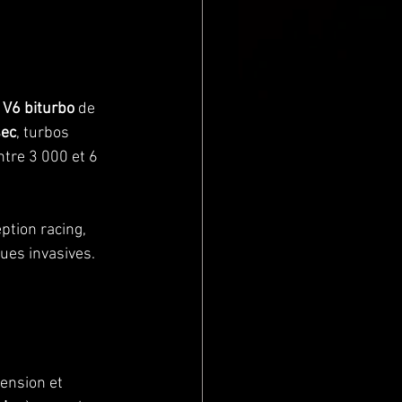
 V6 biturbo
 de 
sec
, turbos 
ntre 3 000 et 6 
ption racing, 
ues invasives. 
ension et 