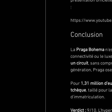
présentation officiell
:
https://www.youtub
Conclusion
La 
Praga Bohema
 n'e
connectivité ou le luxe
un circuit
, sans comp
génération, Praga ose 
Pour 
1,31 million d'e
tchèque
, taillé pour
d'immatriculation.
Verdict :
 9/10. L'hype