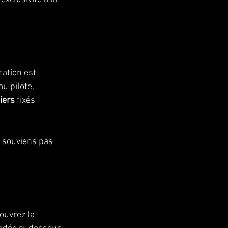
tation est 
au pilote, 
iers
 fixés 
e souviens pas 
ouvrez la 