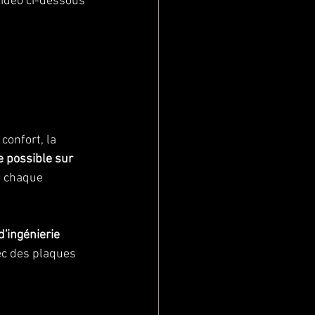
vidéo ci-dessous 
confort, la 
e possible sur 
à chaque 
d'ingénierie 
vec des plaques 