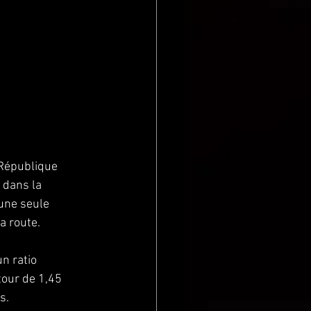
 République 
 dans la 
une seule 
a route.
un ratio 
our de 1,45 
s.