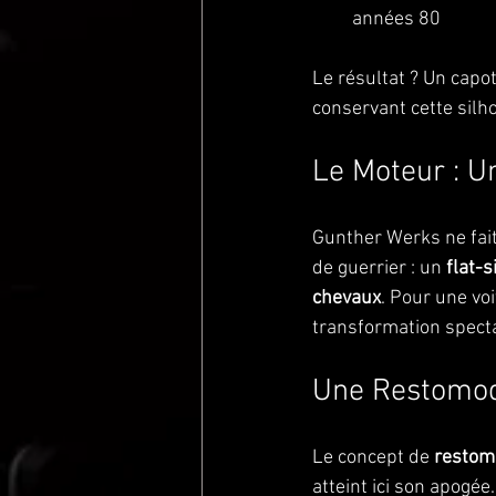
années 80
Le résultat ? Un capot
conservant cette silh
Le Moteur : U
Gunther Werks ne fait
de guerrier : un 
flat-s
chevaux
. Pour une vo
transformation specta
Une Restomod 
Le concept de 
restom
atteint ici son apogé