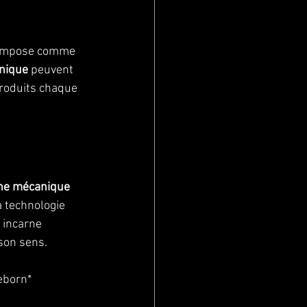
'impose comme 
anique
 peuvent 
roduits chaque 
ne mécanique
a technologie 
 incarne 
son sens.
eborn*