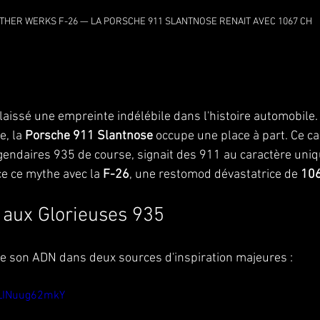
THER WERKS F-26 — LA PORSCHE 911 SLANTNOSE RENAIT AVEC 1067 CH
aissé une empreinte indélébile dans l'histoire automobile.
, la 
Porsche 911 Slantnose
 occupe une place à part. Ce ca
égendaires 935 de course, signait des 911 au caractère uniq
ce ce mythe avec la 
F-26
, une restomod dévastatrice de 
106
ux Glorieuses 935
se son ADN dans deux sources d'inspiration majeures :
LINuug62mkY