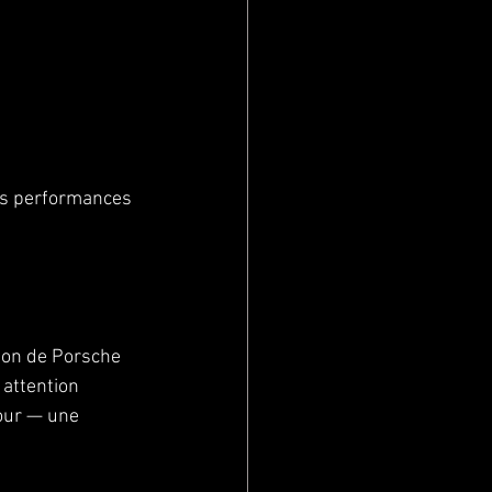
es performances 
ion de Porsche 
 attention 
jour — une 