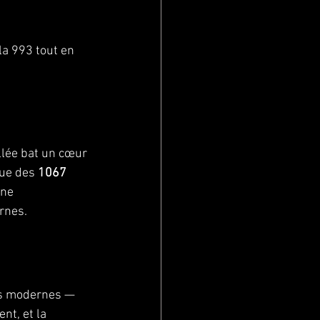
la 993 tout en 
llée bat un cœur 
ue des 
1067 
une 
rnes.
es modernes — 
nt, et la 