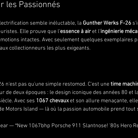
r les Passionnés
ctrification semble inéluctable, la 
Gunther Werks F-26
 s
ristes. Elle prouve que l'
essence à air
 et l'
ingénierie méc
émotions intactes. Avec seulement quelques exemplaires p
aux collectionneurs les plus exigeants.
6 n'est pas qu'une simple restomod. C'est une 
time machi
eur de deux époques : le design iconique des années 80 et l
ècle. Avec ses 
1067 chevaux
 et son allure menaçante, elle
 de Motors Island — là où la passion automobile prend tout 
 Gear — *New 1067bhp Porsche 911 Slantnose! '80s Hero R