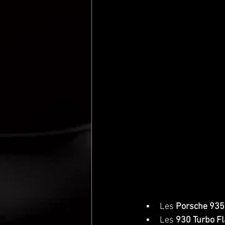
Les 
Porsche 935
Les 
930 Turbo F