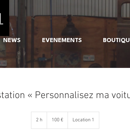
NEWS
EVENEMENTS
BOUTIQU
tation « Personnalisez ma voit
100
euros
2 h
2
100 €
Location 1
h