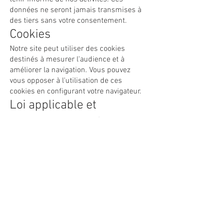
données ne seront jamais transmises à
des tiers sans votre consentement.
Cookies
Notre site peut utiliser des cookies
destinés à mesurer l'audience et à
améliorer la navigation. Vous pouvez
vous opposer à l'utilisation de ces
cookies en configurant votre navigateur.
Loi applicable et
juridiction compétente
Les présentes mentions légales sont
régies par la loi française. En cas de
litige, les tribunaux français seront seuls
compétents.
Dernière mise à jour : 07/05/2025
La Commission européenne fournit une
plateforme de règlement des litiges en