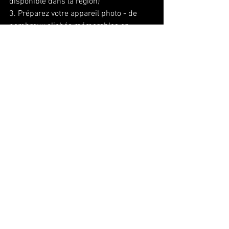
disponible dans la région)
3. Préparez votre appareil photo - de 
nombreux clichés mémorables en 
perspective !
Conclusion
Les Bruleurs de Gommes 2026
s'annonce comme l'événement 
automobile à ne pas manquer au 
printemps prochain. Avec sa 
10ème 
édition anniversaire
, son cadre 
exceptionnel au 
Circuit de Spa 
Francorchamps
 et la qualité des 
véhicules présentés, cet événement 
promet des émotions fortes et des 
rencontres inoubliables pour tous les 
passionnés d'automobile.