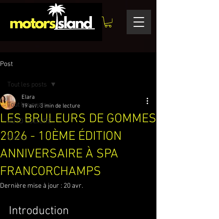
Post
Tout les posts
Elara
Tout les posts
19 avr.
3 min de lecture
LES BRULEURS DE GOMMES
AUTO CULTURE
2026 - 10ÈME ÉDITION
Events
ANNIVERSAIRE À SPA
FRANCORCHAMPS
Dernière mise à jour :
20 avr.
Introduction