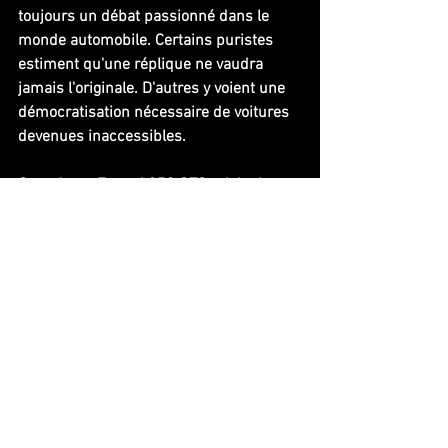
toujours un débat passionné dans le 
monde automobile. Certains puristes 
estiment qu'une réplique ne vaudra 
jamais l'originale. D'autres y voient une 
démocratisation nécessaire de voitures 
devenues inaccessibles.
Quand une Ferrari 250 GTO originale se 
vend plus de 40 millions d'euros aux 
enchères, une réplique bien faite permet 
aux passionnés de vivre l'expérience de 
conduite sans hypothéquer leur vie. JVC 
se positionne dans cette niche : offrir 
une expérience authentique à un prix 
abordable.
Conclusion