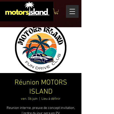
Réunion MOTORS
ISLAND
ven. 06 juin
  |  
Lieu à définir
Reunion interne, preuve de concept invitation,
l'ordre du jour sera en PV